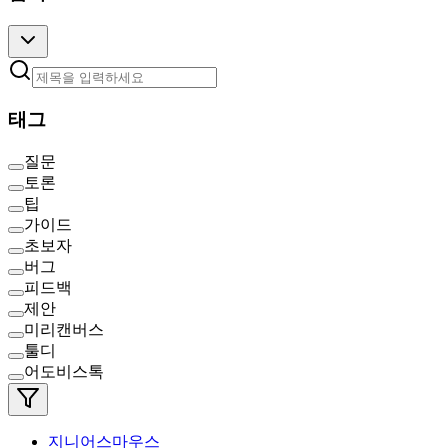
태그
질문
토론
팁
가이드
초보자
버그
피드백
제안
미리캔버스
툴디
어도비스톡
지니어스마우스